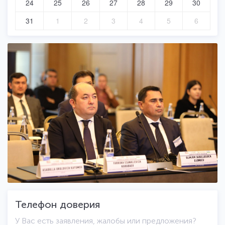
24
25
26
27
28
29
30
31
1
2
3
4
5
6
Телефон доверия
У Вас есть заявления, жалобы или предложения?