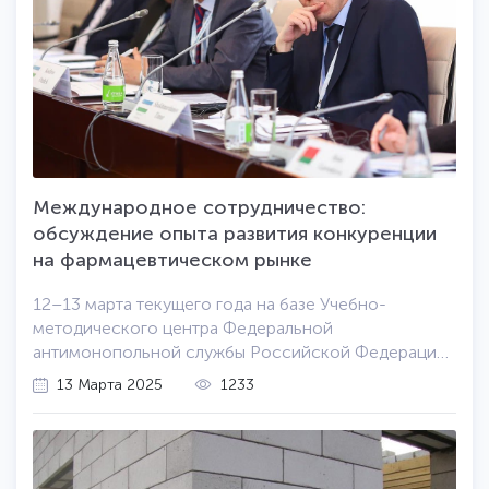
Международное сотрудничество:
обсуждение опыта развития конкуренции
на фармацевтическом рынке
12–13 марта текущего года на базе Учебно-
методического центра Федеральной
антимонопольной службы Российской Федерации
(ФАС) в Казани, столице Республики Татарстан,
13 Марта 2025
1233
прошел международный круглый стол по вопросам
развития конкуренции на фармацевтическом рынке.
В нем приняли участие специалисты отрасли из
России, Китая, Беларуси, Казахстана и Узбекистана.