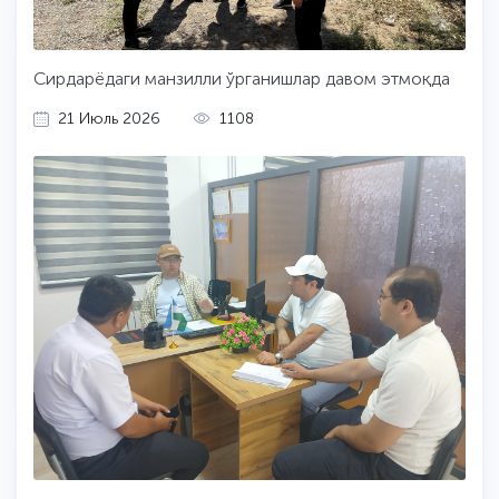
амалий ёрдам сўради. Билдирилган мурожаатлар
мутасадди ташкилотлар иштирокида муҳокама
қилиниб, улар юзасидан тегишли тушунтиришлар
Сирдарёдаги манзилли ўрганишлар давом этмоқда
берилди. Қўшимча ўрганишни талаб этадиган
масалалар эса назоратга олиниб, уларни ҳал этиш
21 Июль 2026
1108
бўйича масъулларга тегишли вазифалар белгиланди.