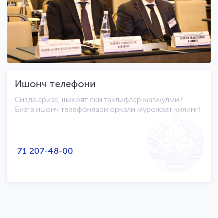
Ишонч телефони
Сизда ариза, шикоят ёки таклифлар мавжудми?
Бизга ишонч телефонлари орқали мурожаат қилинг!
71 207-48-00