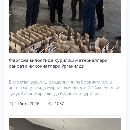
Фарғона вилоятида қурилиш материаллари
саноати имкониятлари ўрганилди
Вилоятда қурилиш соҳасини янги босқичга олиб
чиқиш мақсадида Марказ директори О.Жумаев ишчи
гуруҳ билан биргаликда бир қатор қурилиш
материаллари ишлаб чиқарувчи корхоналар
1 Июль 2026
1037
фаолиятини яқиндан ўрганди.Ўрганишлар давомида
ишлаб чиқариш қувватлари, хомашё таъминоти,
маҳаллийлаштириш, экспорт, логистика ва малакали
кадрлар тайёрлаш билан боғлиқ масалалар
муҳокама қилинди.Шунингдек, газобетон ишлаб