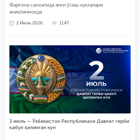
Фарғона саноатида янги ўсиш нуқталари
аниқланмоқда
2 Июль 2026
1147
2 июль — Ўзбекистон Республикаси Давлат герби
қабул қилинган кун