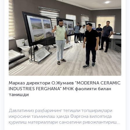
чиқариш учун зарур хомашё базасини яхшилаш,
полиэтилен ва полипропилен таъминотини
кенгайтириш, импорт кимёвий қўшимчаларини
маҳаллийлаштириш ҳамда тайёр маҳсулотлар
экспортини ошириш бўйича таклифлар билдирилди.
Ташрифлар якунида штабда ишчи гуруҳ иштирокида
инновацион қурилиш материаллари ишлаб чиқариш,
мавжуд муаммолар ва уларнинг амалий ечимлари
муҳокама қилинди. Инновацион маҳсулотлар ишлаб
чиқаришни рағбатлантириш ва янги инвестиция
лойиҳаларини шакллантириш бўйича ўрганишлар
давом эттирилмоқда.
Марказ директори О.Жумаев “MODERNA CERAMIC
INDUSTRIES FERGHANA” МЧЖ фаолияти билан
танишди
Давлатимиз раҳбарининг тегишли топшириқлари
ижросини таъминлаш ҳамда Фарғона вилоятида
қурилиш материаллари саноатини ривожлантириш
мақсадида Марказ директори О.Жумаев “MODERNA