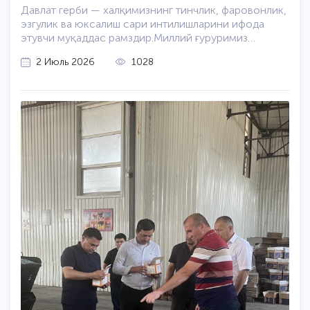
Давлат герби — халқимизнинг тинчлик, фаровонлик,
эзгулик ва юксалиш сари интилишларини ифода
этувчи муқаддас рамздир.Миллий ғуруримиз
тимсоли бўлган Давлат герби қабул қилинган кун
2 Июль 2026
1028
муборак бўлсин!