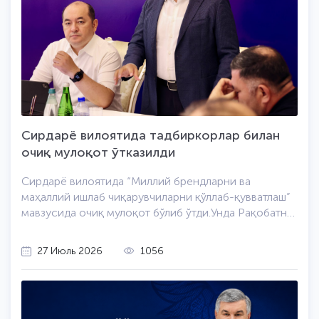
Сирдарё вилоятида тадбиркорлар билан
очиқ мулоқот ўтказилди
Сирдарё вилоятида “Миллий брендларни ва
маҳаллий ишлаб чиқарувчиларни қўллаб-қувватлаш”
мавзусида очиқ мулоқот бўлиб ўтди.Унда Рақобатни
ривожлантириш ва истеъмолчилар ҳуқуқларини
ҳимоя қилиш қўмитаси раиси ўринбосари Ф.
27 Июль 2026
1056
Карабаев, Қўмита ҳузуридаги Тадқиқотлар маркази
директори О. Жумаев, Сирдарё вилояти ҳокимлиги,
Савдо-саноат палатаси ҳудудий бошқармаси ҳамда
мутасадди идоралар масъуллари, шунингдек,