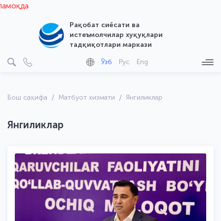
Рақобат сиёсати ва
истеъмолчилар хуқуқлари
тадқиқотлари маркази
Ўзб
Рус
Eng
Бош саҳифа
Матбуот хизмати
Янгиликлар
Янгиликлар