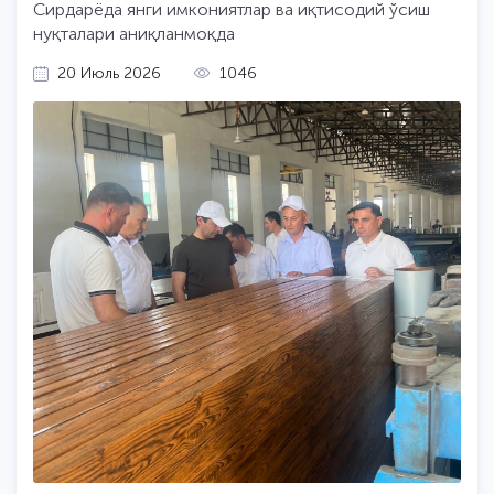
Сирдарёда янги имкониятлар ва иқтисодий ўсиш
нуқталари аниқланмоқда
20 Июль 2026
1046