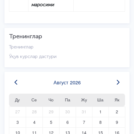
маросими
Тренинглар
Тренинглар
Ўқув курслар дастури
Август
2026
Ду
Се
Чо
Па
Жу
Ша
Як
27
28
29
30
31
1
2
3
4
5
6
7
8
9
10
11
12
13
14
15
16