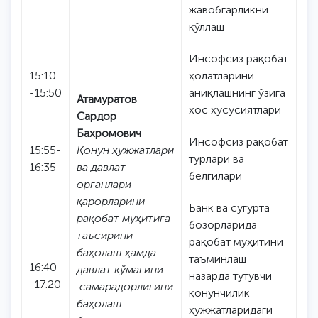
жавобгарликни
қўллаш
Инсофсиз рақобат
15:10
ҳолатларини
-15:50
аниқлашнинг ўзига
Атамуратов
хос хусусиятлари
Сардор
Бахромович
Инсофсиз рақобат
15:55-
Қонун ҳужжатлари
турлари ва
16:35
ва давлат
белгилари
органлари
қарорларини
Банк ва суғурта
рақобат муҳитига
бозорларида
таъсирини
рақобат муҳитини
баҳолаш ҳамда
таъминлаш
16:40
давлат кўмагини
назарда тутувчи
-17:20
самарадорлигини
қонунчилик
баҳолаш
ҳужжатларидаги