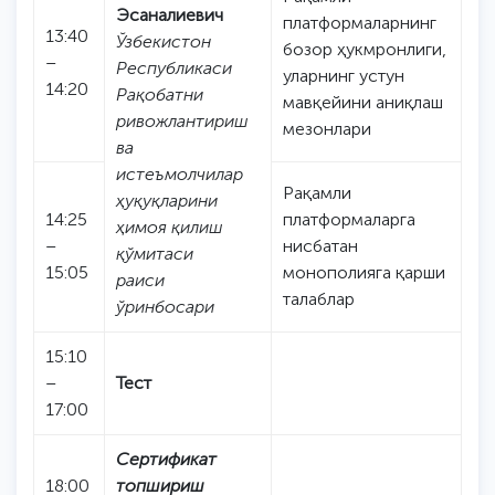
Эсаналиевич
платформаларнинг
13:40
Ўзбекистон
бозор ҳукмронлиги,
–
Республикаси
уларнинг устун
14:20
Рақобатни
мавқейини аниқлаш
ривожлантириш
мезонлари
ва
истеъмолчилар
Рақамли
ҳуқуқларини
14:25
платформаларга
ҳимоя қилиш
–
нисбатан
қўмитаси
15:05
монополияга қарши
раиси
талаблар
ўринбосари
15:10
–
Тест
17:00
Сертификат
18:00
топшириш