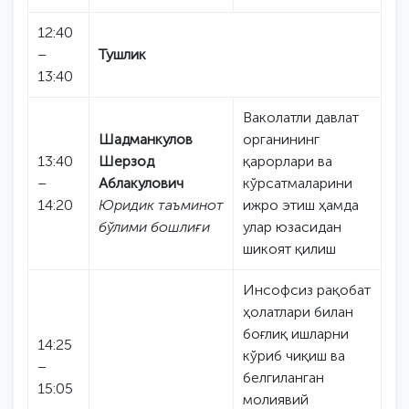
12:40
–
Тушлик
13:40
Ваколатли давлат
Шадманкулов
органининг
13:40
Шерзод
қарорлари ва
–
Аблакулович
кўрсатмаларини
14:20
Юридик таъминот
ижро этиш ҳамда
бўлими бошлиғи
улар юзасидан
шикоят қилиш
Инсофсиз рақобат
ҳолатлари билан
боғлиқ ишларни
14:25
кўриб чиқиш ва
–
белгиланган
15:05
молиявий