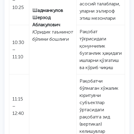
–
асосий талаблари,
10:25
Шадманкулов
уларни эътироф
Шерзод
этиш мезонлари
Аблакулович
Рақобат
Юридик таъминот
тўғрисидаги
бўлими бошлиғи
10:30
қонунчилик
–
бузганлик ҳақидаги
11:10
ишларни қўзғатиш
ва кўриб чиқиш
Рақобатчи
бўлмаган хўжалик
юритувчи
11:15
субъектлар
–
ўртасидаги
12:40
рақобатга зид
(вертикал)
келишувлар