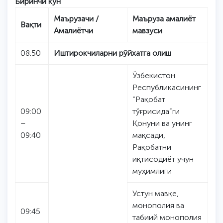
Биринчи кун
Маърузачи /
Маъруза амалиёт
Вақти
Амалиётчи
мавзуси
08:50
Иштирокчиларни рўйхатга олиш
Ўзбекистон
Республикасининг
“Рақобат
09:00
тўғрисида”ги
–
Қонуни ва унинг
09:40
мақсади,
Рақобатни
иқтисодиёт учун
муҳимлиги
Устун мавқе,
монополия ва
09:45
табиий монополия