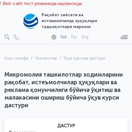
б-сайт тест режимида ишламоқда
Рақобат сиёсати ва
истеъмолчилар хуқуқлари
тадқиқотлари маркази
Ўзб
Рус
Eng
Бош саҳифа
Тренинглар
Ўқув курслар дастури
Микромолия ташкилотлар ходимларини
рақобат, истеъмолчилар ҳуқуқлари ва
реклама қонунчилиги бўйича ўқитиш ва
малакасини ошириш бўйича ўқув курси
дастури
ДАСТУР