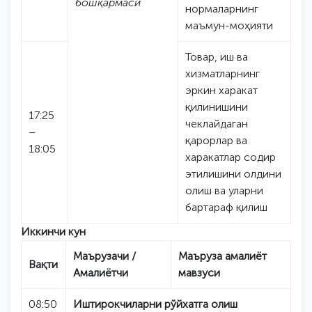
бошқармаси
нормаларнинг
маъмун-моҳияти
Товар, иш ва
хизматларнинг
эркин харакат
қилинишини
17:25
чеклайдаган
–
қарорлар ва
18:05
харакатлар содир
этилишини олдини
олиш ва уларни
бартараф қилиш
Иккинчи кун
Маърузачи /
Маъруза амалиёт
Вақти
Амалиётчи
мавзуси
08:50
Иштирокчиларни рўйхатга олиш