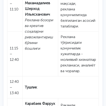
Махамадалиев
–
мақсади,
Шерзод
11:10
реклама
Ильясханович
қонунчилигида
Реклама бозори
белгиланган асосий
ва креатив
талаблари.
соҳаларни
Реклама
ривожлантириш
тўғрисидаги
бўлими
11:15
қонунчилик
бошлиғи
–
хужатларда -
12:40
молиявий хизматлар
рекламаси, амалиёт
ва чоралар.
12:40
–
Тушлик
13:40
Карабаев Фаррух
Рақамли