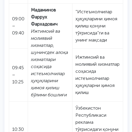
Мадаминов
“Истеъмолчилар
Фаррух
09:00
ҳуқуқларини ҳимоя
Фархадович
–
қилиш қонуни
Ижтимоий ва
09:40
тўғрисида”ги ва
молиявий
унинг мақсади
хизматлар,
шунингдек алоқа
Ижтимоий ва
хизматлари
молиявий хизматлар
соҳасида
09:45
соҳасида
истеъмолчилар
–
истеъмолчилар
ҳуқуқларини
10:25
ҳуқуқларни ҳимоя
ҳимоя қилиш
қилиш
бўлими бошлиғи
Ўзбекистон
Республикаси
реклама
10:30
тўғрисидаги қонуни