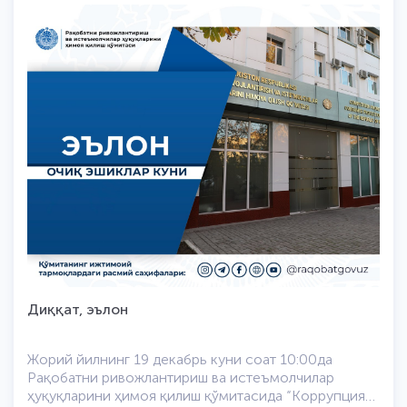
ваколатли орган ҳисобланади ва реклама бозорида
қилинг:Тел: +998 99 944 44 07 Зафар Мирзаев
номақбул ва ишончсиз ахборотлар берилишининг
олдини олади. Хусусан, реклама ахборотидаги
маълумотлар амалдаги ҳолатга мос келмаслиги
оқибатида фуқароларга нотўғри ахборот тақдим
этилиши ҳамда уларда товар (иш, хизмат) ҳақида
тўғри ва тўлиқ маълумот олишга бўлган ҳуқуқлари
бузилишига сабаб бўлмоқда.Ҳурматли фуқаролар
Турли хил манбалар ва ижтимоий тармоқларда
шубҳали рекламаларга дуч келсангиз, берилаётган
маълумотларнинг ишончлилигини текшириб олиш
учун Рақобат қўмитасига мурожаат қилинг. Унутманг,
Сизнинг ҳуқуқларингиз қонун ҳимоясида!
Қўмитанинг ягона ишонч 1159 рақами
Диққат, эълон
Жорий йилнинг 19 декабрь куни соат 10:00да
Рақобатни ривожлантириш ва истеъмолчилар
ҳуқуқларини ҳимоя қилиш қўмитасида “Коррупцияга