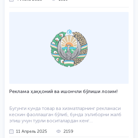
ташаббуси билан соҳага доир давлат идоралари
экспертлари иштирокида, “Ўзбекистон реклама
бозорини тартибга солишнинг долзарб масалалари”
семинар-тренингини ўтказади. Реклама бозорининг
барча фаол қатнашчиларини, реклама берувчилар,
маркетологлар ва маркетинг агентликларини икки
кунлик семинарда қатнашишга таклиф этамиз:
Ўзбекистон реклама ва солиқ қонунчилигига риоя
этишОАВ ва ижтимоий тармоқларда контентни
яхшироқ тузиш йўллариТашқи реклама ва рақамли
мониторинг ҳақидаРекламада энг кўп учрайдиган
қонунбузилишлар ва бошқа мавзулар. Семинарда
Ўзбекистон Республикаси Рақобатни
ривожлантириш ва истеъмолчилар ҳуқуқларини
ҳимоя қилиш қўмитаси, Ўзбекистон Республикаси
Реклама ҳаққоний ва ишончли бўлиши лозим!
Давлат солиқ қўмитаси, Ўзбекистон Миллий
телерадиокомпанияси, Тошкент шаҳар ҳокимлиги,
Ўзбекистон Маркетинг уюшмаси вакиллари иштирок
Бугунги кунда товар ва хизматларнинг рекламаси
этмоқда. Тренинг якунида иштирокчиларга
кескин фаоллашган бўлиб, бунда эътиборни жалб
сертификатлар топширилaди. Қатнашиш нархи – бир
этиш учун турли воситалардан кенг
иштирокчи учун 3 700 000 сўм. Маркетинг уюшмаси
фойдаланилмоқда. Рақобат қўмитаси “Реклама
ҳамкорлари учун қатнашиш нархи – бир иштирокчи
11 Апрель 2025
2159
тўғрисида”ги Қонуннинг ижросини таъминловчи
учун 2 700 000 сўм. Иштирок этиш учун мурожаат