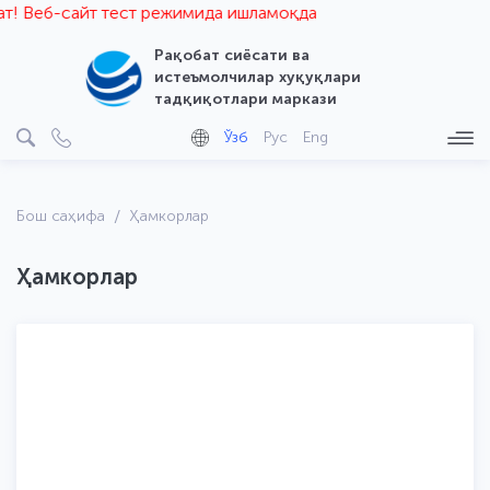
! Веб-сайт тест режимида ишламоқда
Рақобат сиёсати ва
истеъмолчилар хуқуқлари
тадқиқотлари маркази
Ўзб
Рус
Eng
Бош саҳифа
Ҳамкорлар
Ҳамкорлар