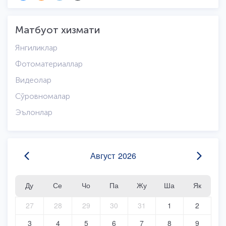
Матбуот хизмати
Янгиликлар
Фотоматериаллар
Видеолар
Сўровномалар
Эълонлар
Август
2026
Ду
Се
Чо
Па
Жу
Ша
Як
27
28
29
30
31
1
2
3
4
5
6
7
8
9