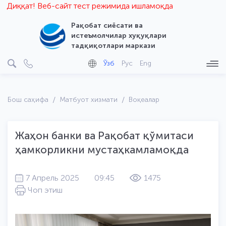
иққат! Веб-сайт тест режимида ишламоқда
Рақобат сиёсати ва
истеъмолчилар хуқуқлари
тадқиқотлари маркази
Ўзб
Рус
Eng
Бош саҳифа
Матбуот хизмати
Воқеалар
Жаҳон банки ва Рақобат қўмитаси
ҳамкорликни мустаҳкамламоқда
7 Апрель 2025
09:45
1475
Чоп этиш