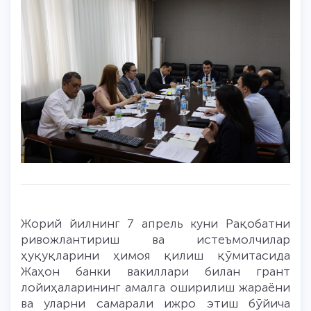
Жорий йилнинг 7 апрель куни Рақобатни
ривожлантириш ва истеъмолчилар
ҳуқуқларини ҳимоя қилиш қўмитасида
Жаҳон банки вакиллари билан грант
лойиҳаларининг амалга оширилиш жараёни
ва уларни самарали ижро этиш бўйича