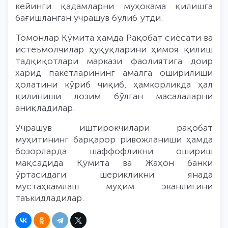
кейинги қадамларни муҳокама қилишга
бағишланган учрашув бўлиб ўтди.
Томонлар Қўмита ҳамда Рақобат сиёсати ва
истеъмолчилар ҳуқуқларини ҳимоя қилиш
тадқиқотлари маркази фаолиятига доир
харид пакетларининг амалга оширилиши
ҳолатини кўриб чиқиб, ҳамкорликда ҳал
қилиниши лозим бўлган масалаларни
аниқладилар.
Учрашув иштирокчилари рақобат
муҳитининг барқарор ривожланиши ҳамда
бозорларда шаффофликни ошириш
мақсадида Қўмита ва Жаҳон банки
ўртасидаги шерикликни янада
мустаҳкамлаш муҳим эканлигини
таъкидладилар.