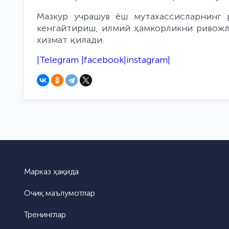
Мазкур учрашув ёш мутахассисларнинг 
кенгайтириш, илмий ҳамкорликни ривожл
хизмат қилади.
|
Telegram
|
facebook
|
instagram
|
Марказ ҳақида
Очиқ маълумотлар
Тренинглар