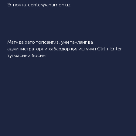
Э-почта:
center@antimon.uz
Матнда хато топсангиз, уни танланг ва
администраторни хабардор қилиш учун Ctrl + Enter
тугмасини босинг