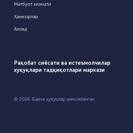
Матбуот хизмати
Ҳамкорлар
Алоқа
Рақобат сиёсати ва истеъмолчилар
хуқуқлари тадқиқотлари маркази
© 2026. Барча ҳуқуқлар ҳимояланган