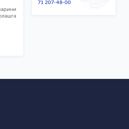
71 207-48-00
ларини
рлашга