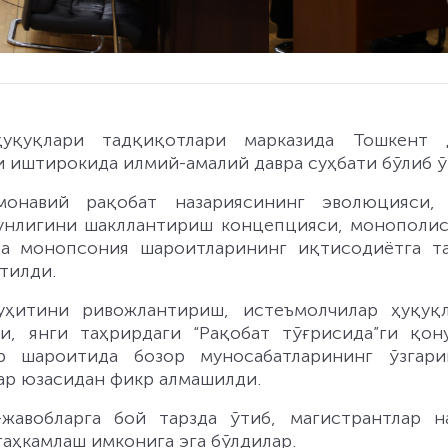
уқуқлари тадқиқотлари марказида Тошкент 
 иштирокида илмий-амалий давра суҳбати бўлиб ў
монавий рақобат назариясининг эволюцияси,
тунлигини шакллантириш концепцияси, монополис
да монопсония шароитларининг иқтисодиётга т
тилди.
уҳитини ривожлантириш, истеъмолчилар ҳуқуқ
, янги таҳрирдаги “Рақобат тўғрисида”ги қон
р шароитида бозор муносабатларининг ўзгар
ар юзасидан фикр алмашилди.
жавобларга бой тарзда ўтиб, магистрантлар н
аҳкамлаш имконига эга бўлдилар.