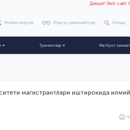
Диққат! Веб-сайт тест 
Мобил версия
Махсус имкониятлар
Излаш
р
Тренинглар
Матбуот хизма
ситети магистрантлари иштирокида илмий
Ч