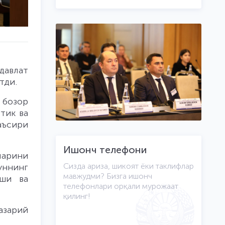
давлат
тди.
 бозор
тик ва
аъсири
Ишонч телефони
ларини
Сизда ариза, шикоят ёки таклифлар
уннинг
мавжудми? Бизга ишонч
иши ва
телефонлари орқали мурожаат
қилинг!
азарий