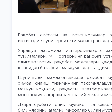
Рақобат сиёсати ва истеъмолчилар ҳ
иқтисодиёт университети магистрантлари
Учрашув давомида иштирокчиларга за
тузилмалари, М. Портернинг рақобат ус
олигополистик рақобат моделлари ҳам
юзасидан батафсил маълумотлар тақдим э
Шунингдек, мамлакатимизда рақобат м
ҳимоя қилиш тизимининг такомиллашуви
мазмун-моҳияти, рақамли платформала
монополияга қарши замонавий механизмл
Давра суҳбати очиқ мулоқот ва савол-
билимларини амалий мисоллар билан муст