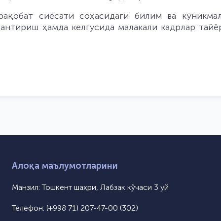
рақобат сиёсати соҳасидаги билим ва кўникма
антириш ҳамда келгусида малакали кадрлар тайё
Алоқа маълумотларини
Манзил:
Тошкент шаҳри, Лабзак кўчаси 3 уй
Телефон:
(+998 71) 207-47-00 (302)