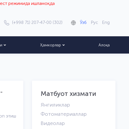
режимида ишламоқда
(+998 71) 207-47-00 (302)
Ўзб
Рус
Eng
ти
Ҳамкорлар
Алоқа
-
Матбуот хизмати
Янгиликлар
Фотоматериаллар
оп этиш
Видеолар