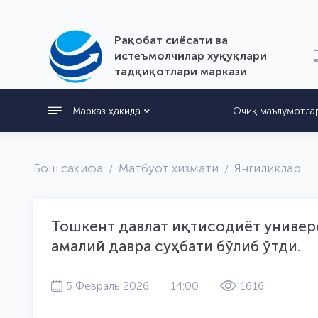
Рақобат сиёсати ва
истеъмолчилар хуқуқлари
тадқиқотлари маркази
Марказ ҳақида
Очиқ маълумотла
Бош саҳифа
Матбуот хизмати
Янгиликлар
Тошкент давлат иқтисодиёт универ
амалий давра суҳбати бўлиб ўтди.
5 Февраль 2026
14:00
1616