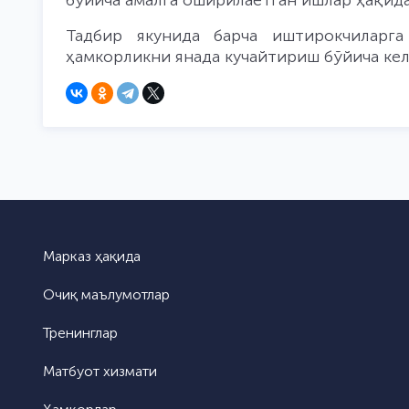
бўйича амалга оширилаётган ишлар ҳақид
Тадбир якунида барча иштирокчиларга
ҳамкорликни янада кучайтириш бўйича ке
Марказ ҳақида
Очиқ маълумотлар
Тренинглар
Матбуот хизмати