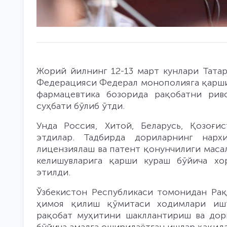
Жорий йилнинг 12-13 март кунлари Тата
Федерацияси Федерал монополияга қарши 
фармацевтика бозорида рақобатни рив
суҳбати бўлиб ўтди.
Унда Россия, Хитой, Беларусь, Қозоғи
этдилар. Тадбирда дориларнинг нар
лицензиялаш ва патент қонунчилиги масал
келишувларига қарши кураш бўйича хо
этилди.
Ўзбекистон Республикаси томонидан Ра
ҳимоя қилиш қўмитаси ходимлари ишт
рақобат муҳитини шакллантириш ва дор