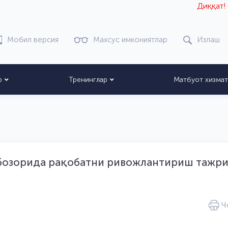
Диққат! Веб-с
Мобил версия
Махсус имкониятлар
Излаш
р
Тренинглар
Матбуот хизма
 бозорида рақобатни ривожлантириш тажр
Ч