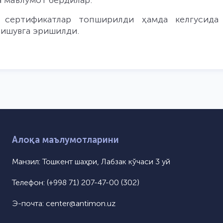
а маълумот бердилар.
 сертификатлар топширилди ҳамда келгусида
лишувга эришилди.
Алоқа маълумотларини
Манзил:
Тошкент шаҳри, Лабзак кўчаси 3 уй
Телефон:
(+998 71) 207-47-00 (302)
Э-почта:
center@antimon.uz