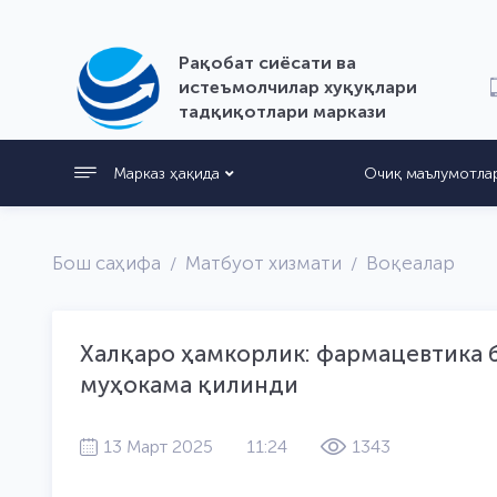
Рақобат сиёсати ва
истеъмолчилар хуқуқлари
тадқиқотлари маркази
Марказ ҳақида
Очиқ маълумотла
Бош саҳифа
Матбуот хизмати
Воқеалар
Халқаро ҳамкорлик: фармацевтика
муҳокама қилинди
13 Март 2025
11:24
1343