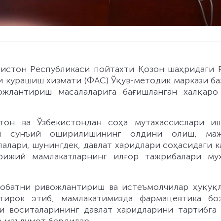
ристон Республикаси пойтахти Қозон шаҳридаги 
курашиш хизмати (ФАС) Ўқув-методик маркази ба
ожлантириш масалаларига бағишланган халқаро
стон ва Ўзбекистондан соҳа мутахассислари и
хи сунъий оширилишининг олдини олиш, маж
алари, шунингдек, давлат харидлари соҳасидаги к
рижий мамлакатларнинг илғор тажрибалари му
қобатни ривожлантириш ва истеъмолчилар ҳуқуқ
ирок этиб, мамлакатимизда фармацевтика бо
и воситаларининг давлат харидларини тартибга