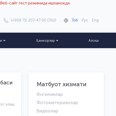
айт тест режимида ишламоқда
(+998 71) 207-47-00 (302)
Ўзб
Рус
Eng
ти
Ҳамкорлар
Алоқа
ибаси
Матбуот хизмати
Янгиликлар
Фотоматериаллар
оп этиш
Видеолар