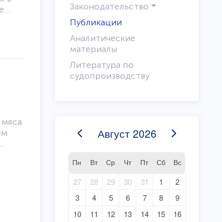
Законодательство
е
ючение
Публикации
Аналитические
о и
материалы
атьёй
Литература по
судопроизводству
 мяса
Август
2026
ем
Пн
Вт
Ср
Чт
Пт
Сб
Вс
оном
мика
27
28
29
30
31
1
2
 на
3
4
5
6
7
8
9
ия на
10
11
12
13
14
15
16
ыл