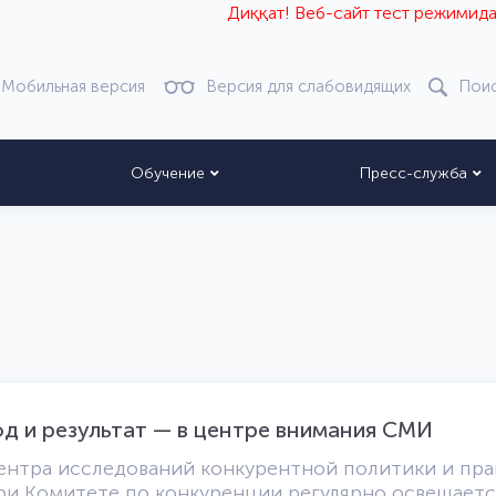
Диққат! Веб-сайт тест режимида ишлам
Мобильная версия
Версия для слабовидящих
Пои
Обучение
Пресс-служба
д и результат — в центре внимания СМИ
ентра исследований конкурентной политики и пра
ри Комитете по конкуренции регулярно освещаетс