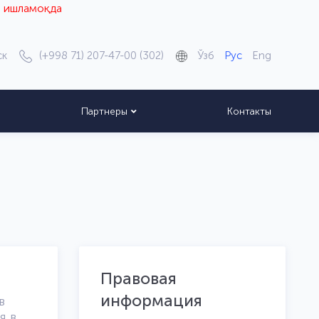
оқда
ск
(+998 71) 207-47-00 (302)
Ўзб
Рус
Eng
Партнеры
Контакты
Правовая
информация
в
я в