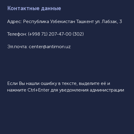
жмите для скачивания /uploads/pages/Jumayev Oli
Контактные данные
f
Адрес:
Республика Узбекистан Ташкент ул. Лабзак, 3
Телефон:
(+998 71) 207-47-00 (302)
Эл.почта:
center@antimon.uz
Если Вы нашли ошибку в тексте, выделите её и
нажмите Ctrl+Enter для уведомления администрации