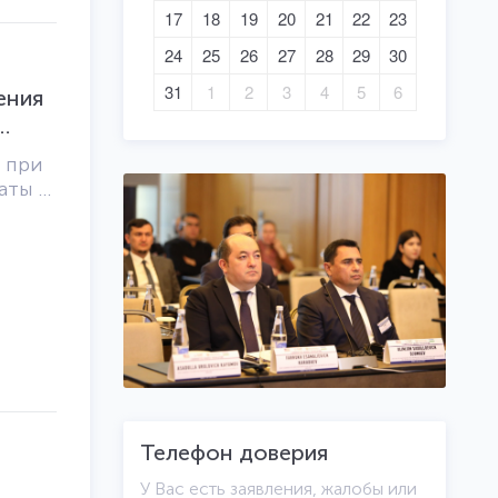
17
18
19
20
21
22
23
ён
овные
24
25
26
27
28
29
30
31
1
2
3
4
5
6
ения
ки);-
ого
 при
 цены
аты в
ие
сти, в
вые
ияние
сновы
енная
ли
нута
им
ктики
еновой
а
Телефон доверия
У Вас есть заявления, жалобы или