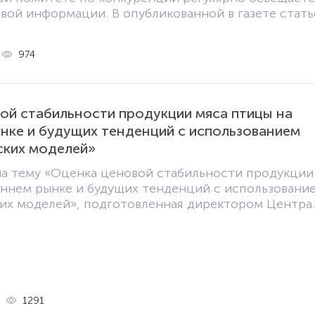
вой информации. В опубликованной в газете стать
 последние достижения Центра, в частности, вкл
итических центров». Проводимые Центром
974
еют значение не только в теоретическом плане, н
оль в процессах государственного управления и
ических решений. Подробнее: ознакомьтесь со ст
facebook|instagram|
ой стабильности продукции мяса птицы на
нке и будущих тенденций с использованием
ских моделей»
на тему «Оценка ценовой стабильности продукции
еннем рынке и будущих тенденций с использовани
их моделей», подготовленная директором Центра
онкурентной политики и прав потребителей при
нкуренции, доктором экономических наук Олимж
умаевым, опубликована в журнале «Зелёная эконо
статье ценовая стабильность продукции мяса птицы
ке и будущие тенденции были оценены с
эконометрических подходов. В рамках исследован
1291
RIMA (Autoregressive Integrated Moving Average) б