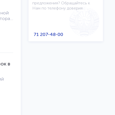
предложения? Обращайтесь к
Нам по телефону доверия
тной
ктора
кой
71 207-48-00
»
l of
ые
ок в
анных
аний,
ий
омика
ещены