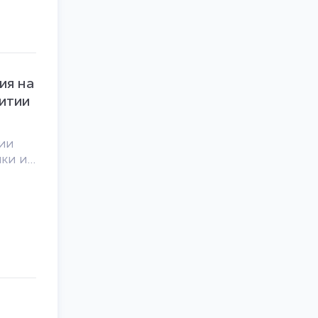
овых
ия на
итии
ии
ки и
му
е
azon,
ения
и